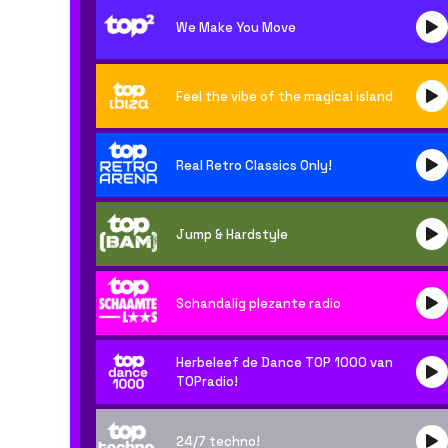
We Make You Move
Feel the vibe of the magical island
Real Retro Classics Only!
Jump & Hardstyle
Schandalig plezante radio
Herbeleef de Dance TOP 1000 van
TOPradio!
24/7 techno!