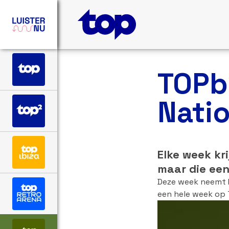
TOPb
Nati
Elke week kr
maar die ee
Deze week neemt F
een hele week op